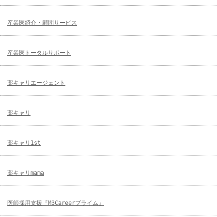
産業医紹介・顧問サービス
産業医トータルサポート
薬キャリエージェント
薬キャリ
薬キャリ1st
薬キャリmama
医師採用支援『M3Careerプライム』