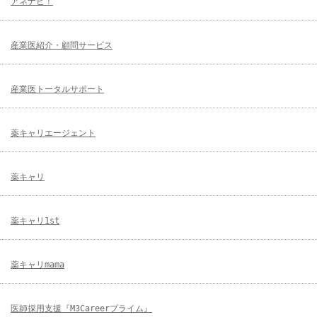
アネナビ！
産業医紹介・顧問サービス
産業医トータルサポート
薬キャリエージェント
薬キャリ
薬キャリ1st
薬キャリmama
医師採用支援『M3Careerプライム』