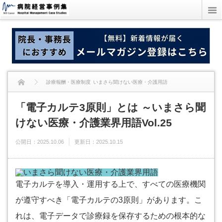
診療報酬・医療制度
いまさら聞けない医療・介護用語
「電子カルテ3原則」とは ～いまさら聞
「電子カルテ3原則」とは ～いまさら聞けない医療・介護業界用語Vol.25
けない医療・介護業界用語Vol.25
公開日：
2025.10.06
更新日：
2025.10.15
電子カルテを導入・運用する上で、すべての医療機関
が遵守すべき「電子カルテの3原則」があります。こ
れは、電子データで診療録を保存するための根本的な