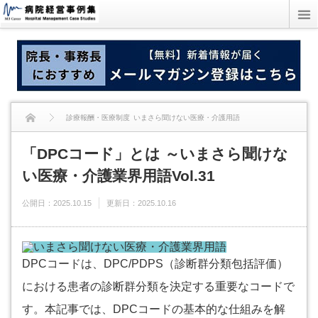
診療報酬・医療制度
いまさら聞けない医療・介護用語
「DPCコード」とは ～いまさら聞けな
「DPCコード」とは ～いまさら聞けない医療・介護業界用語Vol.31
い医療・介護業界用語Vol.31
公開日：
2025.10.15
更新日：
2025.10.16
DPCコードは、DPC/PDPS（診断群分類包括評価）
における患者の診断群分類を決定する重要なコードで
す。本記事では、DPCコードの基本的な仕組みを解