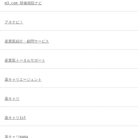
m3.com 研修病院ナビ
アネナビ！
産業医紹介・顧問サービス
産業医トータルサポート
薬キャリエージェント
薬キャリ
薬キャリ1st
薬キャリmama