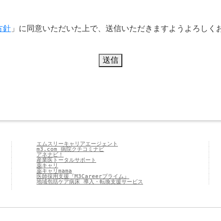
方針
」に同意いただいた上で、送信いただきますようよろしく
エムスリーキャリアエージェント
m3.com 病院クチコミナビ
アネナビ！
産業医トータルサポート
薬キャリ
薬キャリmama
医師採用支援『M3Careerプライム』
地域包括ケア病床 導入・転換支援サービス