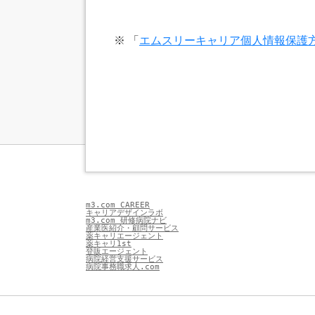
※ 「
エムスリーキャリア個人情報保護
m3.com CAREER
キャリアデザインラボ
m3.com 研修病院ナビ
産業医紹介・顧問サービス
薬キャリエージェント
薬キャリ1st
登販エージェント
病院経営支援サービス
病院事務職求人.com