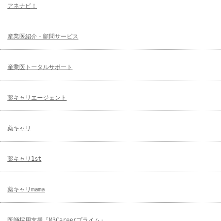
アネナビ！
産業医紹介・顧問サービス
産業医トータルサポート
薬キャリエージェント
薬キャリ
薬キャリ1st
薬キャリmama
医師採用支援『M3Careerプライム』