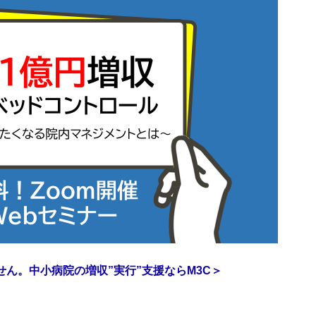
ん。中小病院の増収”実行”支援ならM3C＞