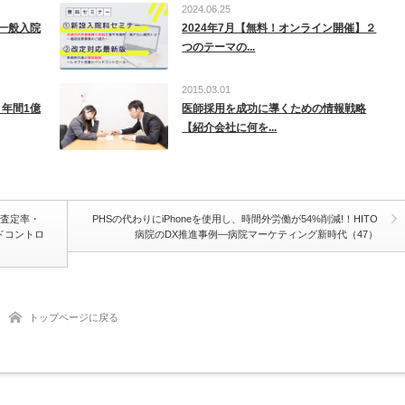
2024.06.25
一般入院
2024年7月【無料！オンライン開催】２
つのテーマの...
2015.03.01
】年間1億
医師採用を成功に導くための情報戦略
【紹介会社に何を...
～査定率・
PHSの代わりにiPhoneを使用し、時間外労働が54%削減!！HITO
ドコントロ
病院のDX推進事例―病院マーケティング新時代（47）
トップページに戻る