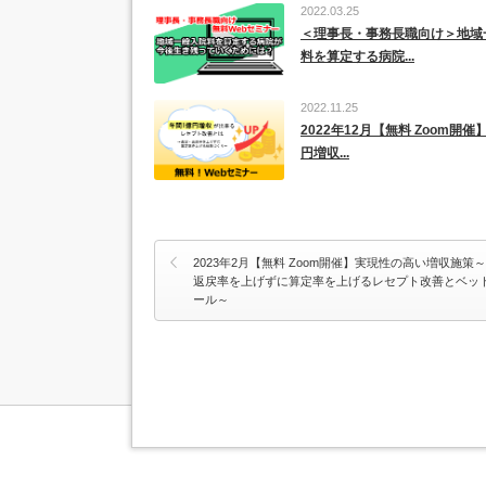
2022.03.25
＜理事長・事務長職向け＞地域
料を算定する病院...
2022.11.25
2022年12月【無料 Zoom開催
円増収...
2023年2月【無料 Zoom開催】実現性の高い増収施策
返戻率を上げずに算定率を上げるレセプト改善とベッ
ール～