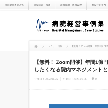
医師の働き方改革
病院経営・採用
診療報酬・医療制度
お役立ち資料
セミナー情報
【無料！ Zoom開催】年間1億
【無料！ Zoom開催】年間1
したくなる院内マネジメントと
公開日：
2023.01.25
更新日：
2023.01.25
0