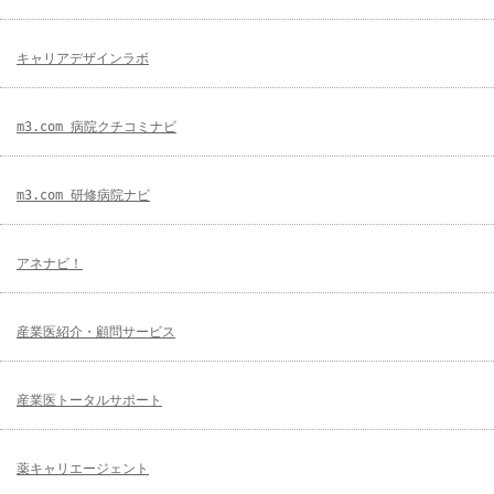
キャリアデザインラボ
m3.com 病院クチコミナビ
m3.com 研修病院ナビ
アネナビ！
産業医紹介・顧問サービス
産業医トータルサポート
薬キャリエージェント