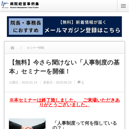
セミナー情報
【無料】今さら聞けない「人事制度の基本」セミナーを開催！
【無料】今さら聞けない「人事制度の基
本」セミナーを開催！
公開日：
2015.01.14
更新日：
2019.06.23
0
※本セミナーは終了致しました。 ご来場いただきあ
りがとうございました。
「人事制度って何を指している
の？」