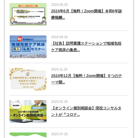
2024.05.25
2024年6月【無料！Zoom開催】令和6年診
療報酬...
2018.09.26
【社告】訪問看護ステーションで地域包括
ケア病床の集患...
2024.11.25
2024年12月【無料！Zoom開催】６つのテ
ーマ開...
2023.02.25
【オンライン個別相談会】現役コンサルタ
ントが『コロナ...
2023.07.25