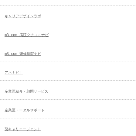
キャリアデザインラボ
m3.com 病院クチコミナビ
m3.com 研修病院ナビ
アネナビ！
産業医紹介・顧問サービス
産業医トータルサポート
薬キャリエージェント