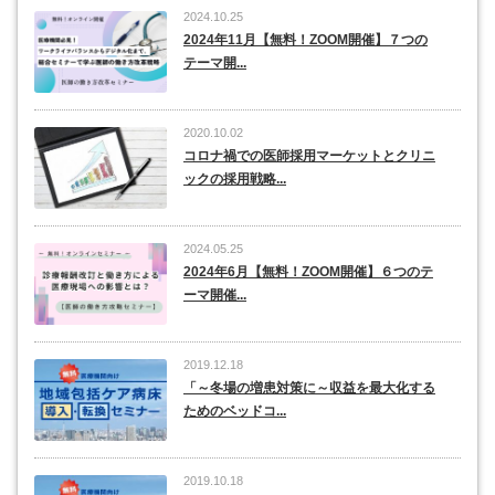
2024.10.25
2024年11月【無料！ZOOM開催】７つの
テーマ開...
2020.10.02
コロナ禍での医師採用マーケットとクリニ
ックの採用戦略...
2024.05.25
2024年6月【無料！ZOOM開催】６つのテ
ーマ開催...
2019.12.18
「～冬場の増患対策に～収益を最大化する
ためのベッドコ...
2019.10.18