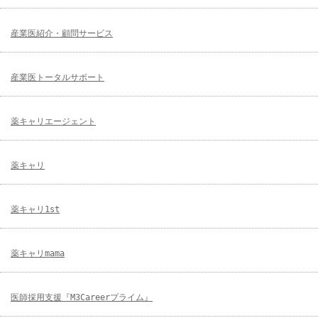
産業医紹介・顧問サービス
産業医トータルサポート
薬キャリエージェント
薬キャリ
薬キャリ1st
薬キャリmama
医師採用支援『M3Careerプライム』