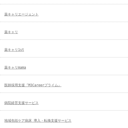
薬キャリエージェント
薬キャリ
薬キャリ1st
薬キャリmama
医師採用支援『M3Careerプライム』
病院経営支援サービス
地域包括ケア病床 導入・転換支援サービス