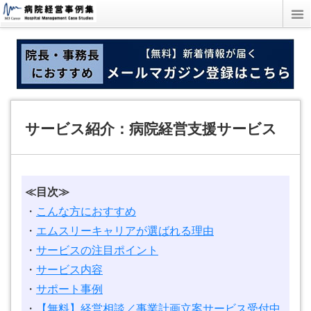
サービス紹介：病院経営支援サービス
≪目次≫
・
こんな方におすすめ
・
エムスリーキャリアが選ばれる理由
・
サービスの注目ポイント
・
サービス内容
・
サポート事例
・
【無料】経営相談／事業計画立案サービス受付中