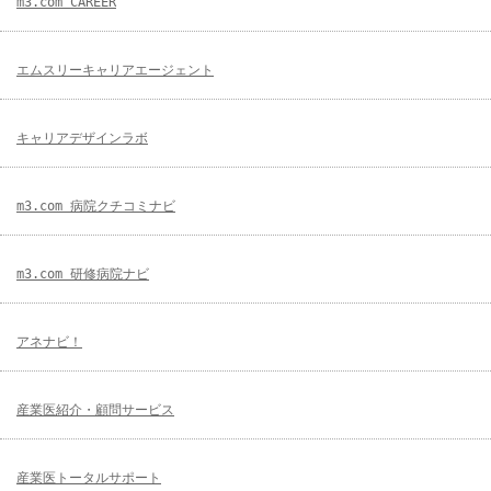
m3.com CAREER
エムスリーキャリアエージェント
キャリアデザインラボ
m3.com 病院クチコミナビ
m3.com 研修病院ナビ
アネナビ！
産業医紹介・顧問サービス
産業医トータルサポート