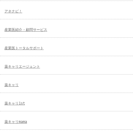
アネナビ！
産業医紹介・顧問サービス
産業医トータルサポート
薬キャリエージェント
薬キャリ
薬キャリ1st
薬キャリmama