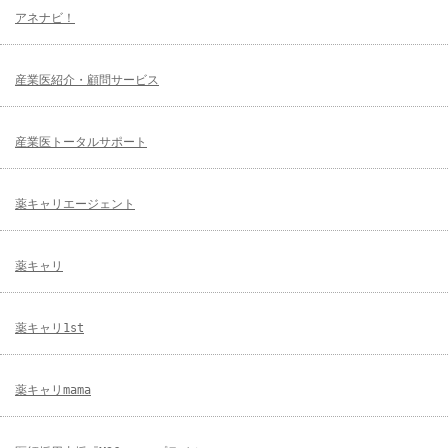
アネナビ！
産業医紹介・顧問サービス
産業医トータルサポート
薬キャリエージェント
薬キャリ
薬キャリ1st
薬キャリmama