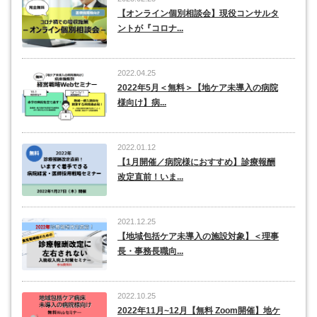
【オンライン個別相談会】現役コンサルタ
ントが『コロナ...
2022.04.25
2022年5月＜無料＞【地ケア未導入の病院
様向け】病...
2022.01.12
【1月開催／病院様におすすめ】診療報酬
改定直前！いま...
2021.12.25
【地域包括ケア未導入の施設対象】＜理事
長・事務長職向...
2022.10.25
2022年11月~12月【無料 Zoom開催】地ケ