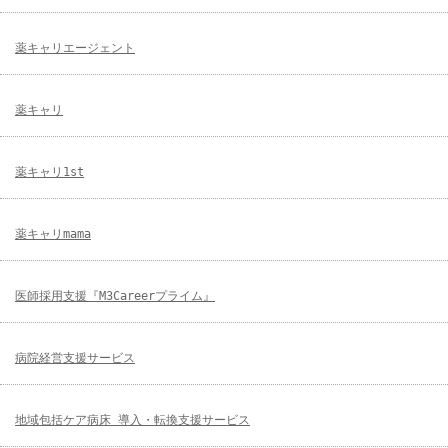
薬キャリエージェント
薬キャリ
薬キャリ1st
薬キャリmama
医師採用支援『M3Careerプライム』
病院経営支援サービス
地域包括ケア病床 導入・転換支援サービス