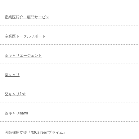
産業医紹介・顧問サービス
産業医トータルサポート
薬キャリエージェント
薬キャリ
薬キャリ1st
薬キャリmama
医師採用支援『M3Careerプライム』