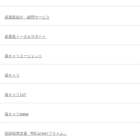
産業医紹介・顧問サービス
産業医トータルサポート
薬キャリエージェント
薬キャリ
薬キャリ1st
薬キャリmama
医師採用支援『M3Careerプライム』