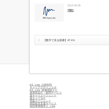
2014.06.05
7対1
【数字で見る医療】47.4％
m3.com CAREER
キャリアデザインラボ
m3.com 研修病院ナビ
産業医紹介・顧問サービス
薬キャリエージェント
薬キャリ1st
登販エージェント
病院経営支援サービス
病院事務職求人.com