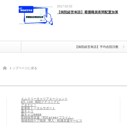
2017.02.02
【病院経営単語】看護職員夜間配置加算
【病院経営単語】平均在院日数
トップページに戻る
エムスリーキャリアエージェント
m3.com 病院クチコミナビ
アネナビ！
産業医トータルサポート
薬キャリ
薬キャリmama
医師採用支援『M3Careerプライム』
地域包括ケア病床 導入・転換支援サービス