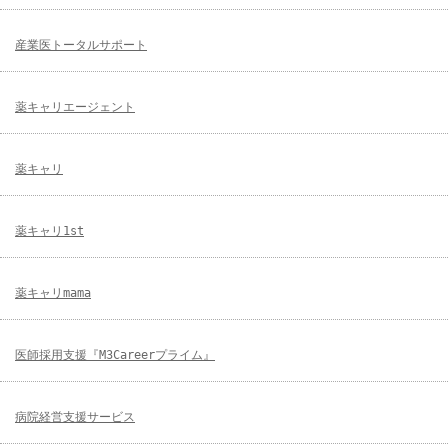
産業医トータルサポート
薬キャリエージェント
薬キャリ
薬キャリ1st
薬キャリmama
医師採用支援『M3Careerプライム』
病院経営支援サービス