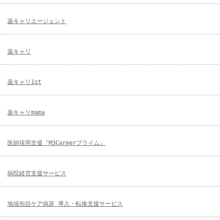
薬キャリエージェント
薬キャリ
薬キャリ1st
薬キャリmama
医師採用支援『M3Careerプライム』
病院経営支援サービス
地域包括ケア病床 導入・転換支援サービス