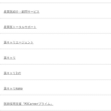
産業医紹介・顧問サービス
産業医トータルサポート
薬キャリエージェント
薬キャリ
薬キャリ1st
薬キャリmama
医師採用支援『M3Careerプライム』