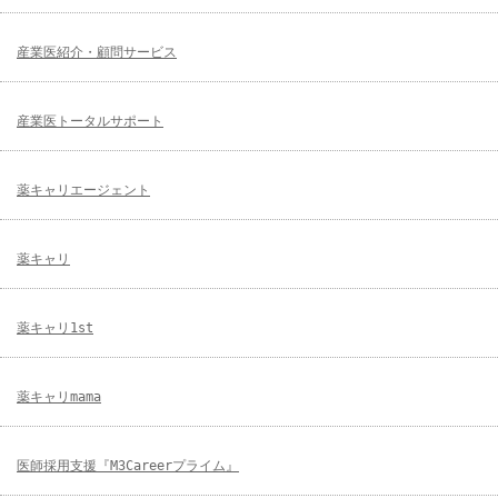
産業医紹介・顧問サービス
産業医トータルサポート
薬キャリエージェント
薬キャリ
薬キャリ1st
薬キャリmama
医師採用支援『M3Careerプライム』