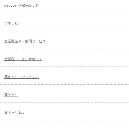
m3.com 研修病院ナビ
アネナビ！
産業医紹介・顧問サービス
産業医トータルサポート
薬キャリエージェント
薬キャリ
薬キャリ1st