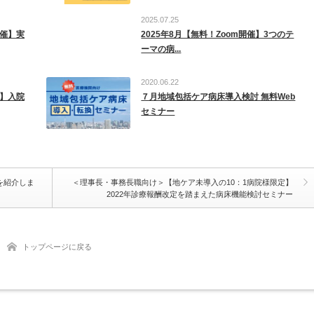
2025.07.25
開催】実
2025年8月【無料！Zoom開催】3つのテ
ーマの病...
2020.06.22
け】入院
７月地域包括ケア病床導入検討 無料Web
セミナー
を紹介しま
＜理事長・事務長職向け＞【地ケア未導入の10：1病院様限定】
2022年診療報酬改定を踏まえた病床機能検討セミナー
トップページに戻る