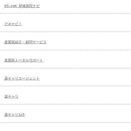
m3.com 研修病院ナビ
アネナビ！
産業医紹介・顧問サービス
産業医トータルサポート
薬キャリエージェント
薬キャリ
薬キャリ1st