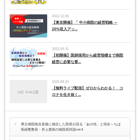
2022.12.06
【東京開催】「 中小病院の経営戦略 ～
20%収入アッ...
2022.05.31
【初開催】医師採用から経営指標まで病院
経営に必要な要...
2020.09.20
【無料ライブ配信】ゼロからわかる！ コ
ロナを生き抜く...
県立病院統合直後に就任した院長が語る「あの頃」と現在～ちば
医経塾塾長・井上貴裕の病院長対談vol.4