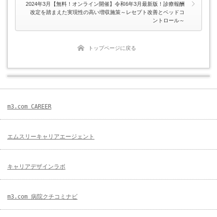
2024年3月【無料！オンライン開催】令和6年3月最新版！診療報酬
改定を踏まえた実現性の高い増収施策～レセプト改善とベッドコ
ントロール～
トップページに戻る
m3.com CAREER
エムスリーキャリアエージェント
キャリアデザインラボ
m3.com 病院クチコミナビ