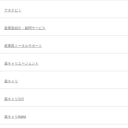
アネナビ！
産業医紹介・顧問サービス
産業医トータルサポート
薬キャリエージェント
薬キャリ
薬キャリ1st
薬キャリmama