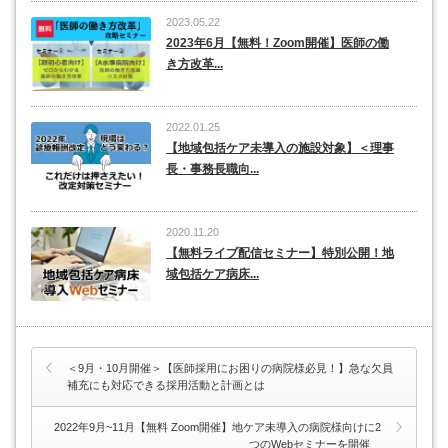
2023.05.22
2023年6月【無料！Zoom開催】医師の働
き方改革...
2022.01.25
【地域包括ケア未導入の施設対象】＜理事
長・事務長職向...
2020.11.20
【無料ライブ配信セミナー】特別公開！地
域包括ケア病床...
＜9月・10月開催＞【医師採用にお困りの病院様必見！】急な欠員
補充にも対応できる採用活動と計画とは
2022年9月~11月【無料 Zoom開催】地ケア未導入の病院様向けに2
つのWebセミナーを開催