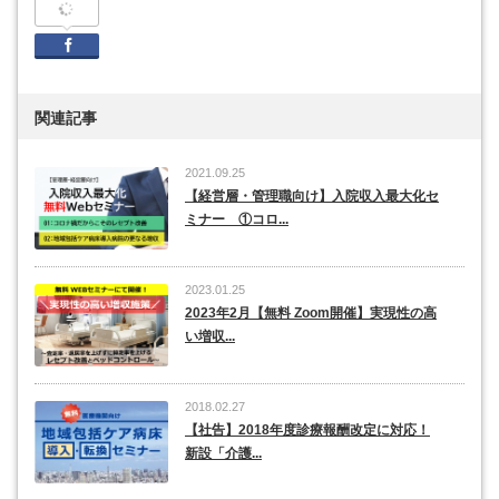
Facebook
関連記事
2021.09.25
【経営層・管理職向け】入院収入最大化セ
ミナー ①コロ...
2023.01.25
2023年2月【無料 Zoom開催】実現性の高
い増収...
2018.02.27
【社告】2018年度診療報酬改定に対応！
新設「介護...