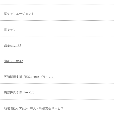
薬キャリエージェント
薬キャリ
薬キャリ1st
薬キャリmama
医師採用支援『M3Careerプライム』
病院経営支援サービス
地域包括ケア病床 導入・転換支援サービス