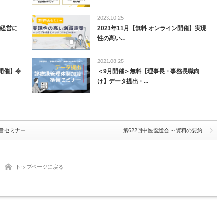
2023.10.25
院経営に
2023年11月【無料 オンライン開催】実現
性の高い...
2021.08.25
ン開催】令
＜9月開催＞無料【理事長・事務長職向
け】データ提出・...
経営セミナー
第622回中医協総会 ～資料の要約
トップページに戻る