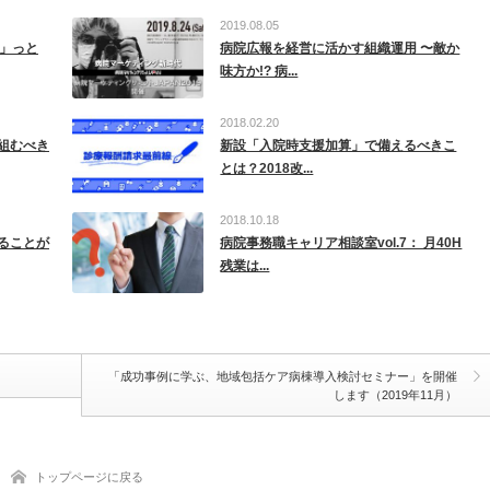
2019.08.05
ル」っと
病院広報を経営に活かす組織運用 〜敵か
味方か!? 病...
2018.02.20
組むべき
新設「入院時支援加算」で備えるべきこ
とは？2018改...
2018.10.18
ることが
病院事務職キャリア相談室vol.7： 月40H
残業は...
「成功事例に学ぶ、地域包括ケア病棟導入検討セミナー」を開催
します（2019年11月）
トップページに戻る