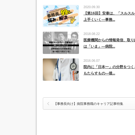
2020.09.30
【第16回】安泰は、「スルス
上手くいく―事務...
2018.08.22
医療機関からの情報発信、取り
は「いま」―病院...
2016.06.07
院内に「日本一」の分野をつく
もたらすもの―後...
【事務長向け】病院事務職のキャリア記事特集