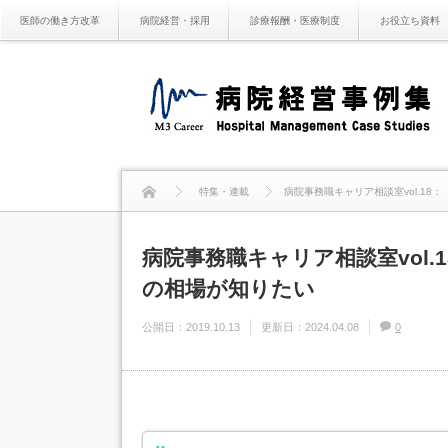
医師の働き方改革
病院経営・採用
診療報酬・医療制度
お役立ち資料
特集・連載
病院事務職キャリア相談室vol.1
病院事務職キャリア相談室vol
の相場が知りたい
公開日：
2019.10.13
更新日：
2024.04.08
0