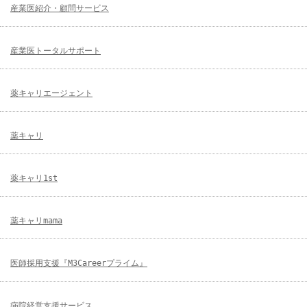
産業医紹介・顧問サービス
産業医トータルサポート
薬キャリエージェント
薬キャリ
薬キャリ1st
薬キャリmama
医師採用支援『M3Careerプライム』
病院経営支援サービス