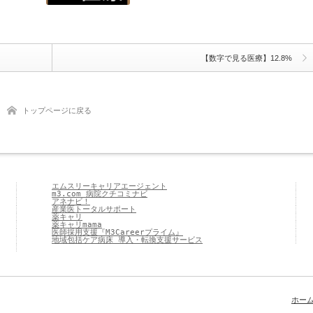
【数字で見る医療】12.8%
トップページに戻る
エムスリーキャリアエージェント
m3.com 病院クチコミナビ
アネナビ！
産業医トータルサポート
薬キャリ
薬キャリmama
医師採用支援『M3Careerプライム』
地域包括ケア病床 導入・転換支援サービス
ホー