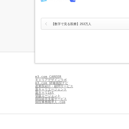
【数字で見る医療】253万人
m3.com CAREER
キャリアデザインラボ
m3.com 研修病院ナビ
産業医紹介・顧問サービス
薬キャリエージェント
薬キャリ1st
登販エージェント
病院経営支援サービス
病院事務職求人.com