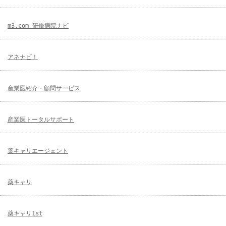
m3.com 研修病院ナビ
アネナビ！
産業医紹介・顧問サービス
産業医トータルサポート
薬キャリエージェント
薬キャリ
薬キャリ1st