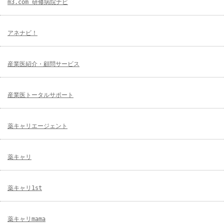
m3.com 研修病院ナビ
アネナビ！
産業医紹介・顧問サービス
産業医トータルサポート
薬キャリエージェント
薬キャリ
薬キャリ1st
薬キャリmama