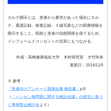
カルテ開示とは、患者から要求があった場合にカル
テ、看護記録、検査記録、Ｘ線写真などの医療情報を
開示すること。医師と患者の信頼関係を保てるため、
インフォームドコンセントの充実にもつながる。
作成：高崎健康福祉大学 木村研究室 大竹玲奈
更新日：2014/11/5
※ 参考：
『患者向けアンケート調査結果 報告書』
p.8
（
「ハンセン病問題に関する検証会議」の提言に基づ
く再発防止検討会
より）