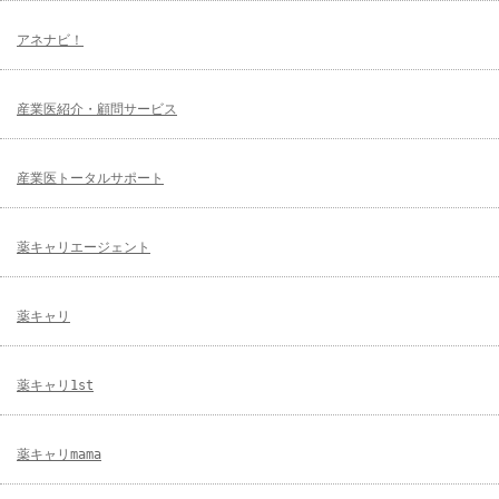
アネナビ！
産業医紹介・顧問サービス
産業医トータルサポート
薬キャリエージェント
薬キャリ
薬キャリ1st
薬キャリmama