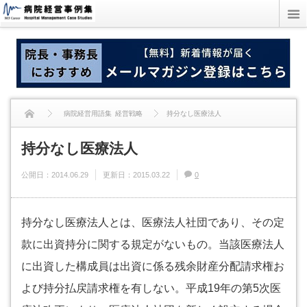
病院経営用語集
経営戦略
持分なし医療法人
持分なし医療法人
公開日：
2014.06.29
更新日：
2015.03.22
0
持分なし医療法人とは、医療法人社団であり、その定
款に出資持分に関する規定がないもの。当該医療法人
に出資した構成員は出資に係る残余財産分配請求権お
よび持分払戻請求権を有しない。平成19年の第5次医