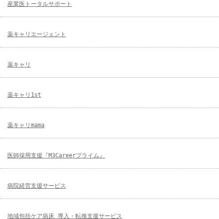
産業医トータルサポート
薬キャリエージェント
薬キャリ
薬キャリ1st
薬キャリmama
医師採用支援『M3Careerプライム』
病院経営支援サービス
地域包括ケア病床 導入・転換支援サービス