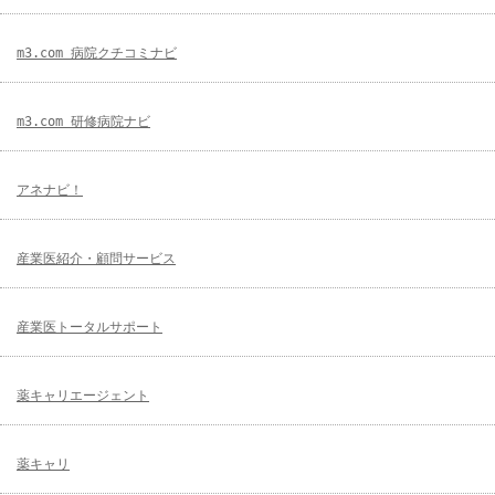
m3.com 病院クチコミナビ
m3.com 研修病院ナビ
アネナビ！
産業医紹介・顧問サービス
産業医トータルサポート
薬キャリエージェント
薬キャリ