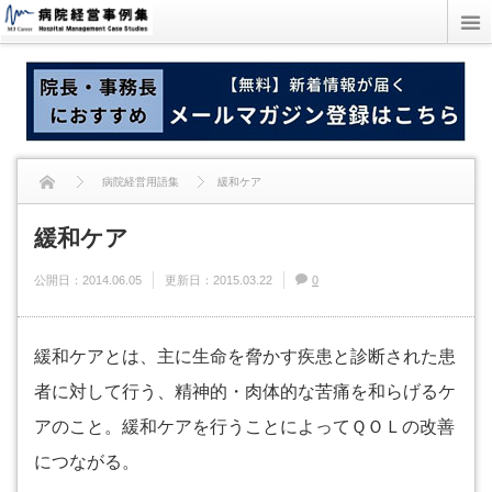
病院経営用語集
緩和ケア
緩和ケア
公開日：
2014.06.05
更新日：
2015.03.22
0
緩和ケアとは、主に生命を脅かす疾患と診断された患
者に対して行う、精神的・肉体的な苦痛を和らげるケ
アのこと。緩和ケアを行うことによってＱＯＬの改善
につながる。