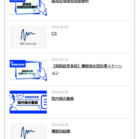
認知症地域包括診療料
2014.06.08
CS
2017.02.16
【病院経営単語】機能強化型訪看ステーシ
ョン
2014.06.05
院内掲示義務
2014.06.08
機能別組織