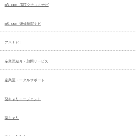
m3.com 病院クチコミナビ
m3.com 研修病院ナビ
アネナビ！
産業医紹介・顧問サービス
産業医トータルサポート
薬キャリエージェント
薬キャリ