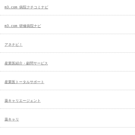
m3.com 病院クチコミナビ
m3.com 研修病院ナビ
アネナビ！
産業医紹介・顧問サービス
産業医トータルサポート
薬キャリエージェント
薬キャリ