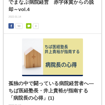
でまなぶ病院経営 赤字体質からの脱
却～vol.4
2022.01.14
50
0
孤独の中で闘っている病院経営者へ―
ちば医経塾長・井上貴裕が指南する
「病院長の心得」(1)