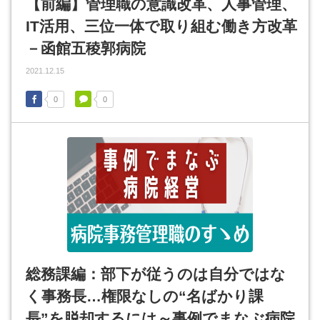
【前編】管理職の意識改革、人事管理、
IT活用、三位一体で取り組む働き方改革
－函館五稜郭病院
2021.12.15
0
0
総務課編：部下が従うのは自分ではな
く事務長…権限なしの“名ばかり課
長”を脱却するには～事例でまなぶ病院