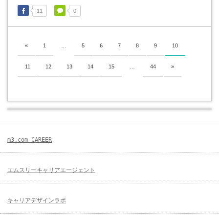
11
0
«
1
…
5
6
7
8
9
10
11
12
13
14
15
…
44
»
m3.com CAREER
エムスリーキャリアエージェント
キャリアデザインラボ