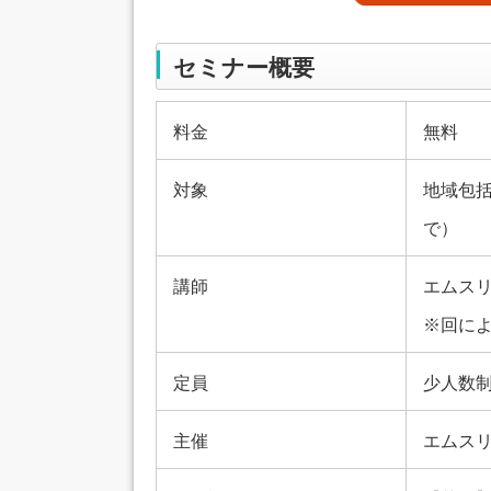
セミナー概要
料金
無料
対象
地域包
で）
講師
エムス
※回に
定員
少人数
主催
エムス