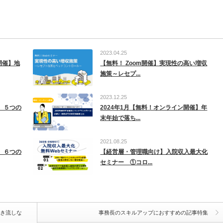
2023.04.25
m開催】地
【無料！ Zoom開催】実現性の高い増収
施策～レセプ...
2023.12.25
催】５つの
2024年1月【無料！オンライン開催】年
末年始で落ち...
2021.08.25
催】６つの
【経営層・管理職向け】入院収入最大化
セミナー ①コロ...
聞き流しな
事務長のスキルアップにおすすめの記事特集