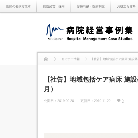
医師の働き方改革
病院経営・採用
診療報酬・医療制度
お役立ち資料
セミナー情報
【社告】地域包括ケア病床 施設基準
【社告】地域包括ケア病床 施設基
月）
公開日：
2019.09.20
更新日：
2019.11.22
0