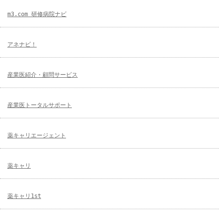
m3.com 研修病院ナビ
アネナビ！
産業医紹介・顧問サービス
産業医トータルサポート
薬キャリエージェント
薬キャリ
薬キャリ1st