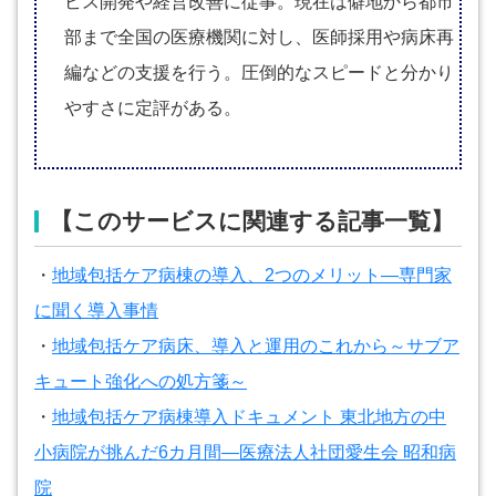
ビス開発や経営改善に従事。現在は僻地から都市
部まで全国の医療機関に対し、医師採用や病床再
編などの支援を行う。圧倒的なスピードと分かり
やすさに定評がある。
【このサービスに関連する記事一覧】
・
地域包括ケア病棟の導入、2つのメリット―専門家
に聞く導入事情
・
地域包括ケア病床、導入と運用のこれから～サブア
キュート強化への処方箋～
・
地域包括ケア病棟導入ドキュメント 東北地方の中
小病院が挑んだ6カ月間―医療法人社団愛生会 昭和病
院