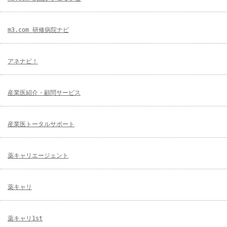
m3.com 研修病院ナビ
アネナビ！
産業医紹介・顧問サービス
産業医トータルサポート
薬キャリエージェント
薬キャリ
薬キャリ1st