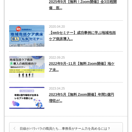
2025年9月【無料！Zoom開催】全3日程開
催＿医...
2020.04.20
【webセミナー】成功事例に学ぶ地域包括
ケア病床導入...
2022.09.25
2022年9月~11月【無料 Zoom開催】地ケ
ア未...
2023.04.25
2023年5月【無料 Zoom開催】年間1億円
増収が...
目線がバラバラの職員たち…事務長がチーム力を高めるには？