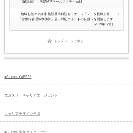
【解説編】：病院経営ケーススタディvol.6
地域包括ケア病床 施設基準解説セミナー～「データ提出加算」
「診療録管理体制加算」届出対応ポイントの伝授～を開催します
(2019年12月)
トップページに戻る
m3.com CAREER
エムスリーキャリアエージェント
キャリアデザインラボ
m3.com 病院クチコミナビ