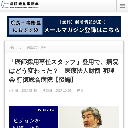
病院経営・採用
「医師採用専任スタッフ」登用で、病院
「医師採用専任スタッフ」登用で、病院はどう変わった？－医療法人財団 明理
はどう変わった？－医療法人財団 明理
会 行徳総合病院【後編】
会 行徳総合病院【後編】
公開日：
2014.06.30
更新日：
2017.10.26
0