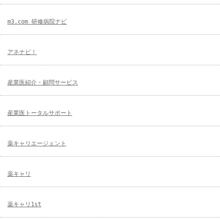
m3.com 研修病院ナビ
アネナビ！
産業医紹介・顧問サービス
産業医トータルサポート
薬キャリエージェント
薬キャリ
薬キャリ1st