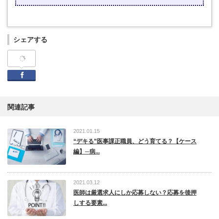
シェアする
Facebook
関連記事
2021.01.15
“デキる”医事課正職員、どう育てる？【ケース
編】─病...
2021.03.12
医師は厳選求人にしか応募しない？応募を後押
しする要素...