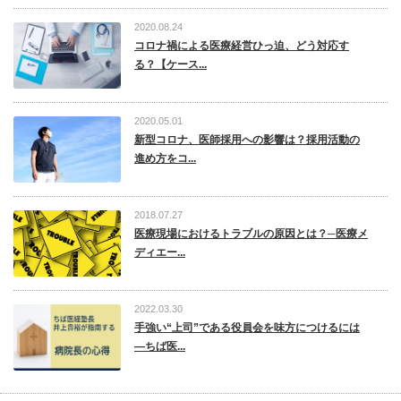
2020.08.24
コロナ禍による医療経営ひっ迫、どう対応す
る？【ケース...
2020.05.01
新型コロナ、医師採用への影響は？採用活動の
進め方をコ...
2018.07.27
医療現場におけるトラブルの原因とは？─医療メ
ディエー...
2022.03.30
手強い“上司”である役員会を味方につけるには
―ちば医...