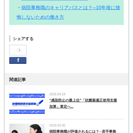
・
病院事務職のキャリアパスとは？─10年後に後
悔しないための働き方
シェアする
Facebook
関連記事
2018.04.19
“感染防止の最上位”「抗菌薬適正使用支援
加算」算定へ...
2019.03.30
病院事務職が評価されるには？─若手事務