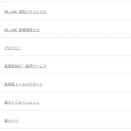
m3.com 病院クチコミナビ
m3.com 研修病院ナビ
アネナビ！
産業医紹介・顧問サービス
産業医トータルサポート
薬キャリエージェント
薬キャリ