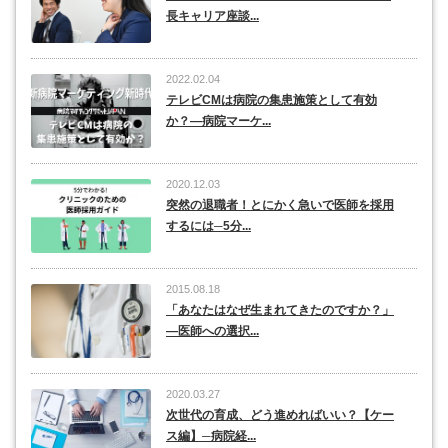
長キャリア座談...
2022.02.04
テレビCMは病院の集患施策として有効
か？―病院マーケ...
2020.12.03
突然の退職者！とにかく急いで医師を採用
するには─5分...
2015.08.18
「あなたはなぜ生まれてきたのですか？」
―医師への選択...
2020.03.27
次世代の育成、どう進めればいい？【ケー
ス編】─病院経...