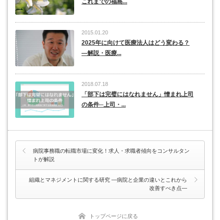
これまでの福島...
2015.01.20
2025年に向けて医療法人はどう変わる？
―解説・医療...
2018.07.18
「部下は完璧にはなれません」憎まれ上司
の条件─上司・...
病院事務職の転職市場に変化！求人・求職者傾向をコンサルタン
トが解説
組織とマネジメントに関する研究 ―病院と企業の違いとこれから
改善すべき点―
トップページに戻る