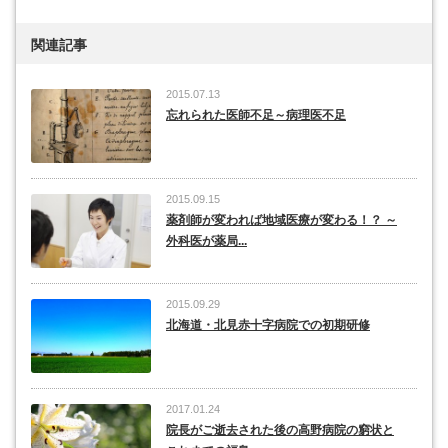
関連記事
2015.07.13
忘れられた医師不足～病理医不足
2015.09.15
薬剤師が変われば地域医療が変わる！？ ～
外科医が薬局...
2015.09.29
北海道・北見赤十字病院での初期研修
2017.01.24
院長がご逝去された後の高野病院の窮状と