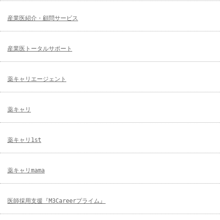
産業医紹介・顧問サービス
産業医トータルサポート
薬キャリエージェント
薬キャリ
薬キャリ1st
薬キャリmama
医師採用支援『M3Careerプライム』