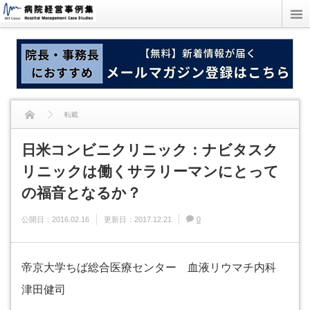
転載
日米コンビニクリニック：ナビタスク
日米コンビニクリニック：ナビタスクリニックは働くサラリーマンにとっての福
リニックは働くサラリーマンにとって
音となるか？
の福音となるか？
公開日：
2016.02.16
更新日：
2017.12.21
0
帝京大学ちば総合医療センター 血液リウマチ内科
津田健司