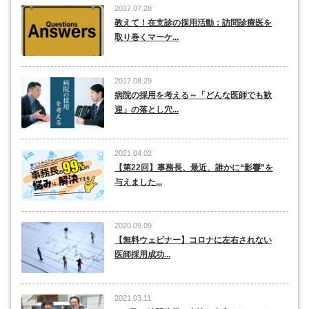
2017.07.28
教えて！在支診の採用活動：訪問診療医を
取り巻くマーケ...
2017.08.29
病院の採用を考える～「どんな医師でも歓
迎」の落とし穴...
2021.04.02
【第22回】事務長、最近、誰かに“影響”を
与えました...
2020.09.09
【無料ウェビナー】コロナに左右されない
医師採用成功...
2021.03.11