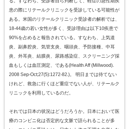
る。すなわち、受診者自ら判断して、軽症の急性期疾
患の際にリテールクリニックを受診している可能性が
ある。米国のリテールクリニック受診者の解析では、
18-44歳の若い女性が多く、受診理由は以下10疾患で
90%を占めると報告されている。すなわち、上気道
炎、副鼻腔炎、気管支炎、咽頭炎、予防接種、中耳
炎、外耳炎、結膜炎、尿路感染症、スクリーニング採
血もしくは血圧測定、である(Health Aff (Millwood).
2008 Sep-Oct;27(5):1272-82.)。 明日までは待てない
けれど、救急に行くほど重症でない人が、リテールク
リニックを利用しているのだ。
それでは日本の状況はどうだろうか。日本において医
療のコンビニ化は否定的な文脈で語られることが多