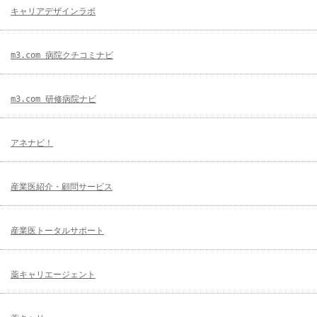
キャリアデザインラボ
m3.com 病院クチコミナビ
m3.com 研修病院ナビ
アネナビ！
産業医紹介・顧問サービス
産業医トータルサポート
薬キャリエージェント