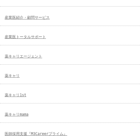
産業医紹介・顧問サービス
産業医トータルサポート
薬キャリエージェント
薬キャリ
薬キャリ1st
薬キャリmama
医師採用支援『M3Careerプライム』