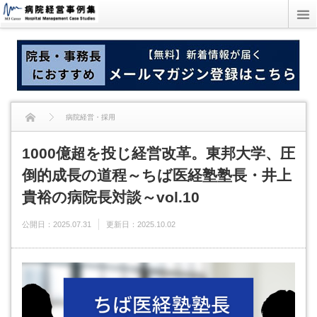
病院経営・採用
1000億超を投じ経営改革。東邦大学、圧
1000億超を投じ経営改革。東邦大学、圧倒的成長の道程～ちば医経塾塾長・井
倒的成長の道程～ちば医経塾塾長・井上
上貴裕の病院長対談～vol.10
貴裕の病院長対談～vol.10
公開日：
2025.07.31
更新日：
2025.10.02