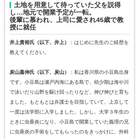
土地を用意して待っていた父を説得
し…地元で開業予定が一転。
後輩に慕われ、上司に愛され45歳で教
授に就任
井上貴裕氏（以下、井上）
：はじめに先生のご経歴を
教えてください。
炭山嘉伸氏（以下、炭山）
：私は香川県の小豆島出身
です。小豆島は瀬戸内海にある島で、幼少期は海や川
で泳いだり山野を駆け回ったりなど、伸び伸びと育ち
ました。もともとは弁護士を目指していて、上京して
一度は法学部に入学しました。しかし、大学３年生の
ときに虫垂炎になり、小豆島で開業していた義理の兄
に虫垂炎の手術をしてもらったのをきっかけに、外科