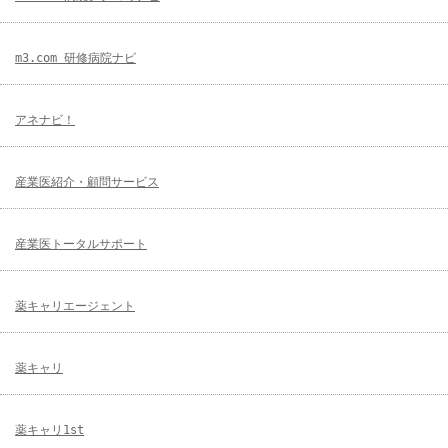
m3.com 研修病院ナビ
アネナビ！
産業医紹介・顧問サービス
産業医トータルサポート
薬キャリエージェント
薬キャリ
薬キャリ1st