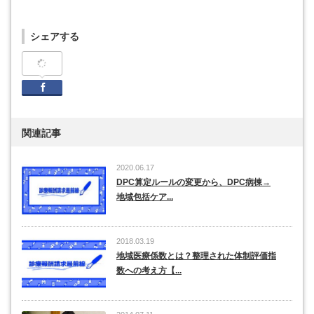
シェアする
Facebook
関連記事
2020.06.17
DPC算定ルールの変更から、DPC病棟→
地域包括ケア...
2018.03.19
地域医療係数とは？整理された体制評価指
数への考え方【...