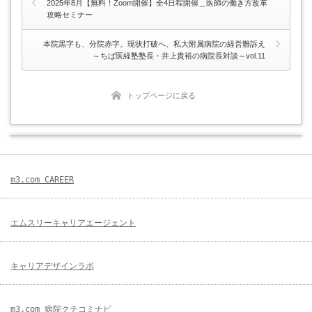
2025年8月【無料！Zoom開催】全4日程開催＿医師の働き方改革
攻略セミナー
本院黒字も、分院赤字。現状打破へ、私大附属病院の経営難訴え
～ちば医経塾塾長・井上貴裕の病院長対談～vol.11
トップページに戻る
m3.com CAREER
エムスリーキャリアエージェント
キャリアデザインラボ
m3.com 病院クチコミナビ