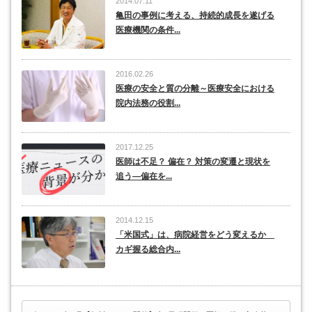
2014.07.11
亀田の事例に考える、持続的成長を遂げる
医療機関の条件...
2016.02.26
医療の安全と質の分離～医療安全における
院内法務の役割...
2017.12.25
医師は不足？ 偏在？ 対策の変遷と現状を
追う―偏在を...
2014.12.15
「米国式」は、病院経営をどう変えるか
カギ握る総合内...