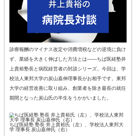
診療報酬のマイナス改定や消費増税などの逆境に負け
ず、業績を大きく伸ばした方法とは――ちば医経塾井
上貴裕塾長と病院経営者の対談シリーズ。今回は、学
校法人東邦大学の炭山嘉伸理事長がお相手です。東邦
大学の経営改善に取り組み、創業者を除き最長の就任
期間となった炭山氏の半生をうかがいました。
ちば医経塾 塾長 井上貴裕氏（左）、学校法人東邦大
学 理事長 炭山嘉伸氏（右）