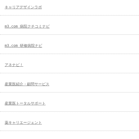
キャリアデザインラボ
m3.com 病院クチコミナビ
m3.com 研修病院ナビ
アネナビ！
産業医紹介・顧問サービス
産業医トータルサポート
薬キャリエージェント