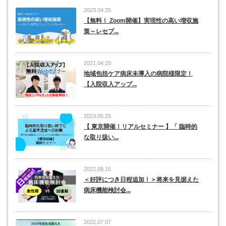
2023.04.25
【無料！ Zoom開催】実現性の高い増収施
策～レセプ...
2021.04.20
地域包括ケア病床未導入の病院様限定！
【入院収入アップ...
2023.05.25
【 東京開催！リアルセミナー 】「 臨時的
な取り扱い...
2022.08.15
＜好評につき日程追加！＞将来を見据えた
病床機能検討会...
2022.07.07