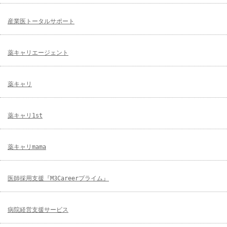
産業医トータルサポート
薬キャリエージェント
薬キャリ
薬キャリ1st
薬キャリmama
医師採用支援『M3Careerプライム』
病院経営支援サービス