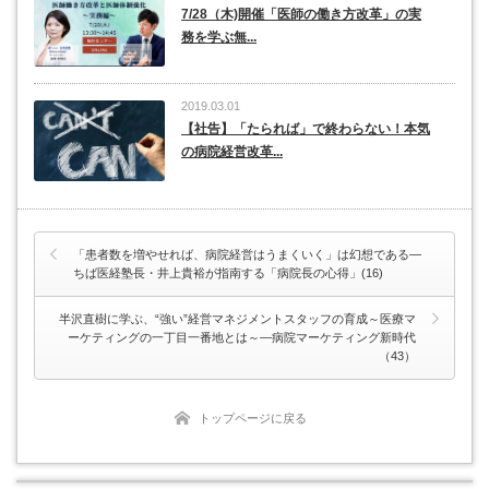
7/28（木)開催「医師の働き方改革」の実
務を学ぶ無...
2019.03.01
【社告】「たられば」で終わらない！本気
の病院経営改革...
「患者数を増やせれば、病院経営はうまくいく」は幻想である―
ちば医経塾長・井上貴裕が指南する「病院長の心得」(16)
半沢直樹に学ぶ、“強い”経営マネジメントスタッフの育成～医療マ
ーケティングの一丁目一番地とは～―病院マーケティング新時代
（43）
トップページに戻る