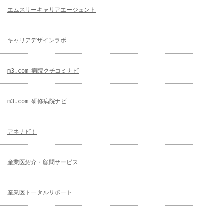
エムスリーキャリアエージェント
キャリアデザインラボ
m3.com 病院クチコミナビ
m3.com 研修病院ナビ
アネナビ！
産業医紹介・顧問サービス
産業医トータルサポート