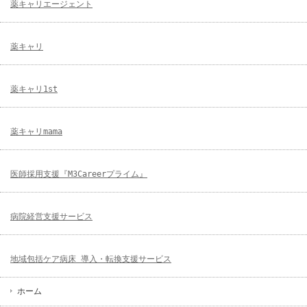
薬キャリエージェント
薬キャリ
薬キャリ1st
薬キャリmama
医師採用支援『M3Careerプライム』
病院経営支援サービス
地域包括ケア病床 導入・転換支援サービス
ホーム