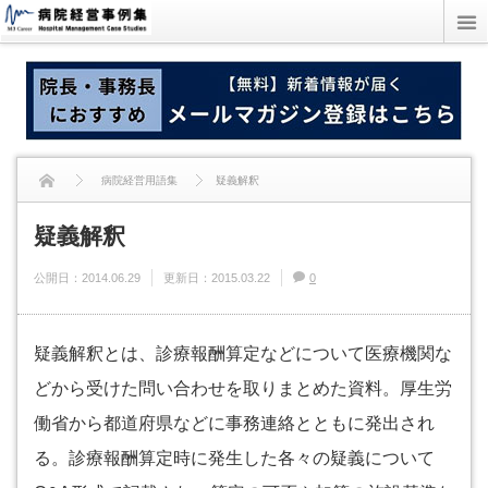
病院経営用語集
疑義解釈
疑義解釈
公開日：
2014.06.29
更新日：
2015.03.22
0
疑義解釈とは、診療報酬算定などについて医療機関な
どから受けた問い合わせを取りまとめた資料。厚生労
働省から都道府県などに事務連絡とともに発出され
る。診療報酬算定時に発生した各々の疑義について