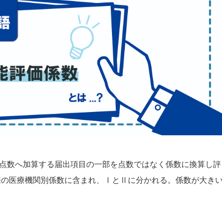
点数へ加算する届出項目の一部を点数ではなく係数に換算し評
の際の医療機関別係数に含まれ、ⅠとⅡに分かれる。係数が大き
。