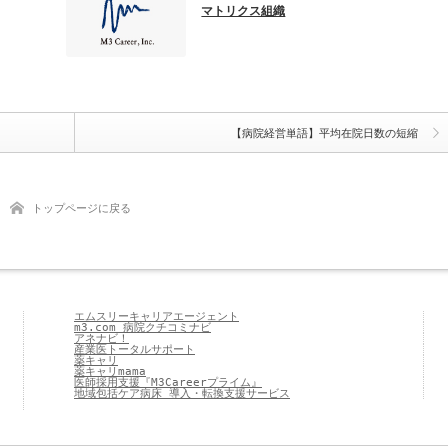
マトリクス組織
【病院経営単語】平均在院日数の短縮
トップページに戻る
エムスリーキャリアエージェント
m3.com 病院クチコミナビ
アネナビ！
産業医トータルサポート
薬キャリ
薬キャリmama
医師採用支援『M3Careerプライム』
地域包括ケア病床 導入・転換支援サービス